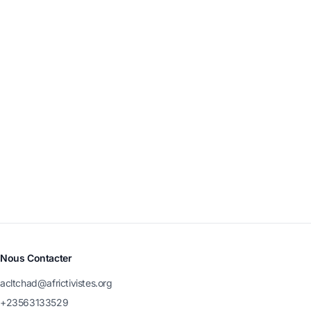
Nous Contacter
acltchad@africtivistes.org
+23563133529