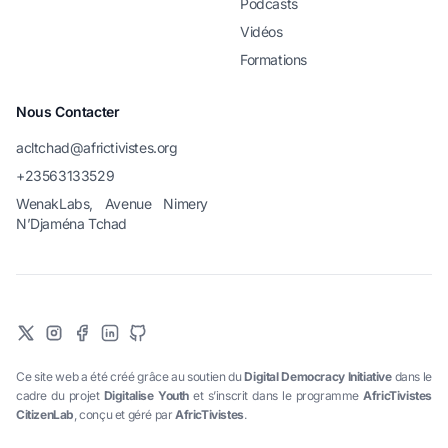
Podcasts
Vidéos
Formations
Nous Contacter
acltchad@africtivistes.org
+23563133529
WenakLabs, Avenue Nimery
N’Djaména Tchad
Ce site web a été créé grâce au soutien du
Digital Democracy Initiative
dans le
cadre du projet
Digitalise Youth
et s’inscrit dans le programme
AfricTivistes
CitizenLab
, conçu et géré par
AfricTivistes
.