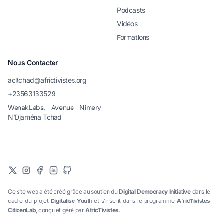
Podcasts
Vidéos
Formations
Nous Contacter
acltchad@africtivistes.org
+23563133529
WenakLabs, Avenue Nimery
N’Djaména Tchad
Ce site web a été créé grâce au soutien du
Digital Democracy Initiative
dans le
cadre du projet
Digitalise Youth
et s’inscrit dans le programme
AfricTivistes
CitizenLab
, conçu et géré par
AfricTivistes
.