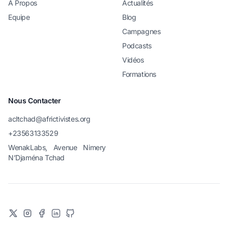
A Propos
Actualités
Equipe
Blog
Campagnes
Podcasts
Vidéos
Formations
Nous Contacter
acltchad@africtivistes.org
+23563133529
WenakLabs, Avenue Nimery
N’Djaména Tchad