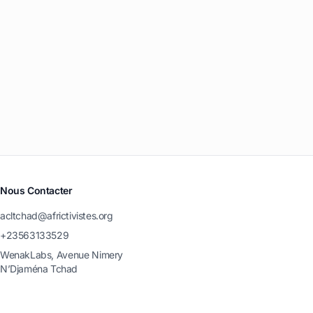
Nous Contacter
acltchad@africtivistes.org
+23563133529
WenakLabs, Avenue Nimery
N’Djaména Tchad