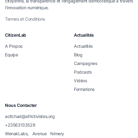
citoyenne, la transparence et l’engagement démocratique à travers
l’innovation numérique.
Termes et Conditions
CitizenLab
Actualités
A Propos
Actualités
Equipe
Blog
Campagnes
Podcasts
Vidéos
Formations
Nous Contacter
acltchad@africtivistes.org
+23563133529
WenakLabs, Avenue Nimery