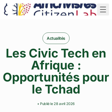
TD
Togg
Actualités
Les Civic Tech en
Afrique :
Opportunités pour
le Tchad
• Publié le 28 avril 2026