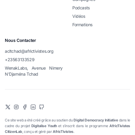
Podcasts
Vidéos
Formations
Nous Contacter
acltchad@africtivistes.org
+23563133529
WenakLabs, Avenue Nimery
N’Djaména Tchad
Ce site web a été créé grâce au soutien du
Digital Democracy Initiative
dans le
cadre du projet
Digitalise Youth
et s’inscrit dans le programme
AfricTivistes
CitizenLab
, conçu et géré par
AfricTivistes
.