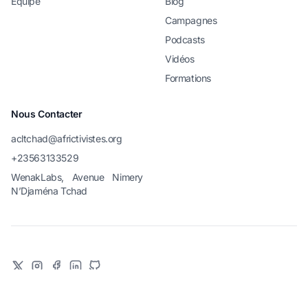
Equipe
Blog
Campagnes
Podcasts
Vidéos
Formations
Nous Contacter
acltchad@africtivistes.org
+23563133529
WenakLabs, Avenue Nimery
N’Djaména Tchad
Ce site web a été créé grâce au soutien du
Digital Democracy Initiative
dans le