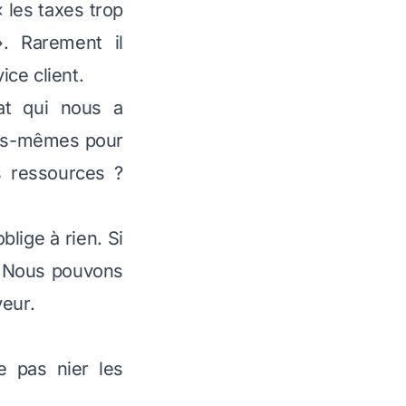
« les taxes trop
. Rarement il
ice client.
at qui nous a
ous-mêmes pour
 ressources ?
blige à rien. Si
e. Nous pouvons
veur.
ie pas nier les