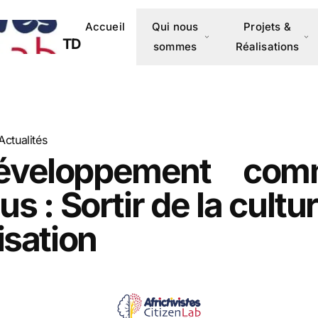
Accueil
Qui nous
Projets &
TD
sommes
Réalisations
Actualités
éveloppement com
us : Sortir de la cultur
isation