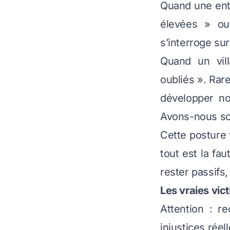
Quand une entre
élevées » ou
s’interroge sur
Quand un vil
oubliés ». Ra
développer n
Avons-nous solli
Cette posture v
tout est la fa
rester passifs
Les vraies vict
Attention : re
injustices réell