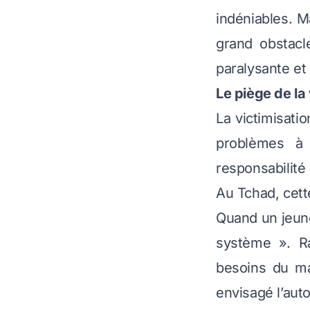
indéniables. M
grand obstacl
paralysante et
Le piège de la
La victimisati
problèmes à 
responsabilité 
Au Tchad, cett
Quand un jeune
système ». R
besoins du ma
envisagé l’aut